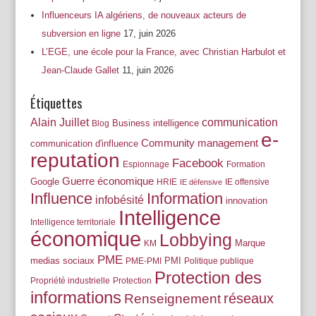
Influenceurs IA algériens, de nouveaux acteurs de
subversion en ligne
17, juin 2026
L’EGE, une école pour la France, avec Christian Harbulot et
Jean-Claude Gallet
11, juin 2026
Étiquettes
Alain Juillet
communication
Business intelligence
Blog
e-
Community management
communication d'influence
reputation
Facebook
Espionnage
Formation
Guerre économique
Google
HRIE
IE offensive
IE défensive
Influence
Information
infobésité
innovation
Intelligence
Intelligence territoriale
économique
Lobbying
Marque
KM
PME
medias sociaux
PMI
PME-PMI
Politique publique
Protection des
Propriété industrielle
Protection
informations
réseaux
Renseignement