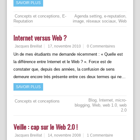
SAVOIR PLUS
Concepts et conceptions
,
E-
Agenda setting
,
e-reputation
,
Reputation
image
,
réseaux sociaux
,
Web
Internet versus Web ?
Jacques Breillat
17, novembre 2010
0 Commentaires
Un de mes étudiants me demande récemment : « Quelle est
la différence entre Internet et le Web ? ». Force est de
constater que, depuis des années, la confusion de sens
demeure encore très présente entre ces deux termes qui ne…
SAVOIR PLUS
Blog
,
Internet
,
micro-
Concepts et conceptions
blogging
,
Web
,
web 1.0
,
web
2.0
Veille : cap sur le Web 2.0 !
Jacques Breillat
14, novembre 2008
1 Commentaire