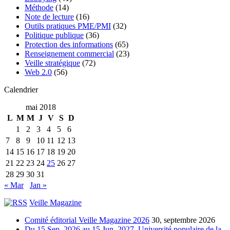
Méthode
(14)
Note de lecture
(16)
Outils pratiques PME/PMI
(32)
Politique publique
(36)
Protection des informations
(65)
Renseignement commercial
(23)
Veille stratégique
(72)
Web 2.0
(56)
Calendrier
mai 2018
L
M
M
J
V
S
D
1
2
3
4
5
6
7
8
9
10
11
12
13
14
15
16
17
18
19
20
21
22
23
24
25
26
27
28
29
30
31
« Mar
Jan »
Veille Magazine
Comité éditorial Veille Magazine 2026
30, septembre 2026
Du 15 Sep. 2026 au 15 Jun. 2027. Université populaire de la