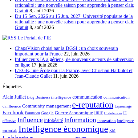
rationalité : une nouvelle saison pour apprendre à penser clair.
Gratuit
8, août 2026
Du 15 Sep. 2026 au 15 Jun. 2027. Université populaire de la
rationalité : une nouvelle saison pour apprendre à penser clair.
Gratuit
8, août 2026
Le Portail de l’IE
ChapsVision choisi par la DGSI : un choix souverain
important pour la France
22, juin 2026
Influenceurs IA algériens, de nouveaux acteurs de subversion
en ligne
17, juin 2026
L’EGE, une école pour la France, avec Christian Harbulot et
Jean-Claude Gallet
11, juin 2026
Étiquettes
Alain Juillet
communication
Business intelligence
communication
Blog
e-reputation
Community management
d'influence
Espionnage
Facebook
Guerre économique
Google
Formation
HRIE
IE
IE défensive
Influence
Information
infobésité
innovation
offensive
Intelligence
Intelligence économique
territoriale
KM