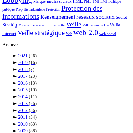
Lobbying
PME
Marque
medias sociaux
PMI
PME-PMI
Politique
Protection des
publique
Propriété industrielle
Protection
informations
réseaux sociaux
Renseignement
Secret
veille
Stratégie
Veille
sécurité économique
twitter
Veille commerciale
web 2.0
Veille stratégique
internet
web social
Web
Archives
►
2021
(26)
►
2019
(16)
►
2018
(2)
►
2017
(23)
►
2016
(13)
►
2015
(19)
►
2014
(11)
►
2013
(26)
►
2012
(36)
►
2011
(34)
►
2010
(63)
►
2009
(88)