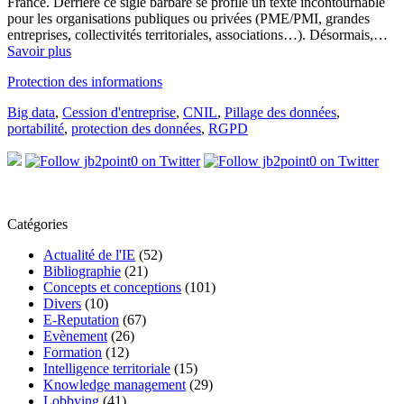
France. Derrière ce sigle barbare se profile un texte incontournable
pour les organisations publiques ou privées (PME/PMI, grandes
entreprises, collectivités territoriales, associations…). Désormais,…
Savoir plus
Protection des informations
Big data
,
Cession d'entreprise
,
CNIL
,
Pillage des données
,
portabilité
,
protection des données
,
RGPD
Catégories
Actualité de l'IE
(52)
Bibliographie
(21)
Concepts et conceptions
(101)
Divers
(10)
E-Reputation
(67)
Evènement
(26)
Formation
(12)
Intelligence territoriale
(15)
Knowledge management
(29)
Lobbying
(41)